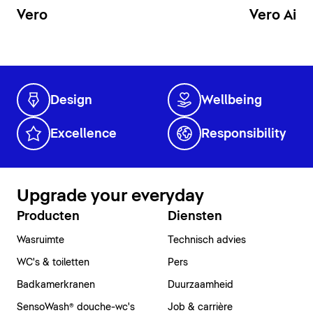
Vero
Vero Air
Design
Wellbeing
Excellence
Responsibility
Upgrade your everyday
Producten
Diensten
Wasruimte
Technisch advies
WC's & toiletten
Pers
Badkamerkranen
Duurzaamheid
SensoWash® douche-wc's
Job & carrière