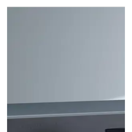
De Manhattan bidetkraan sluit naadloos aan bij het
kubistische ontwerp van de Wastafelkranen uit deze
serie. De hoekige hendel ligt prettig in de hand en