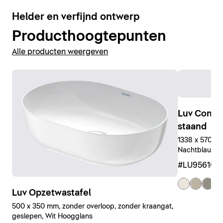
5
Helder en verfijnd ontwerp
Producthoogtepunten
Alle producten weergeven
Luv Conso
staand
1338 x 570 x 7
Nachtblauw Z
#LU956109
+ 
Luv Opzetwastafel
500 x 350 mm, zonder overloop, zonder kraangat,
geslepen, Wit Hoogglans