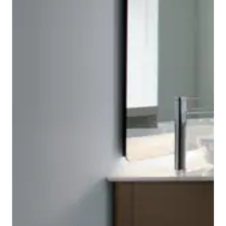
De badkamermeubels uit de Duravit Luv-serie zijn nog
een bewijs van Manz' uitgesproken gevoel voor
De Duravit Luv-consoleplaten van kwartssteen of
materialen en kleuren. De modern geïnterpreteerde
massief Amerikaans notenhout kunnen individueel