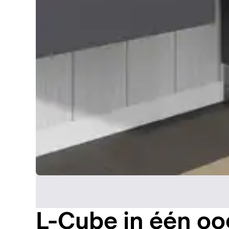
L-Cube in één o