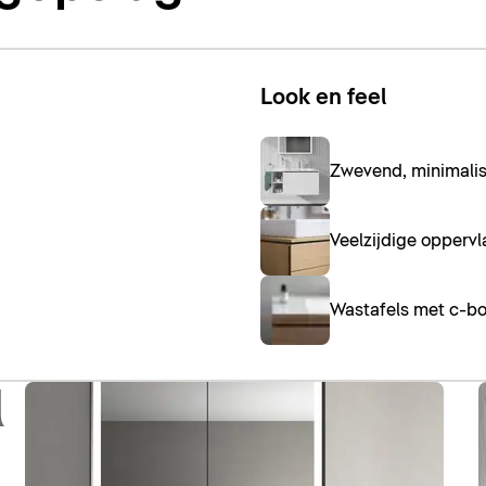
Look en feel
Zwevend, minimalis
Veelzijdige oppervl
Wastafels met c-b
l