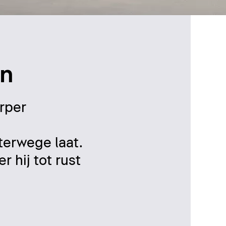
gn
rper
erwege laat.
 hij tot rust