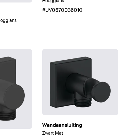
Hoogglans
#UV0670036010
ogglans
Wandaansluiting
Zwart Mat