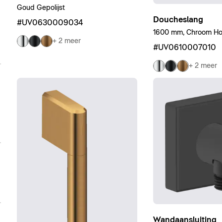
Goud Gepolijst
Doucheslang
#UV0630009034
1600 mm, Chroom Ho
+ 2 meer
#UV0610007010
+ 2 meer
Wandaansluiting