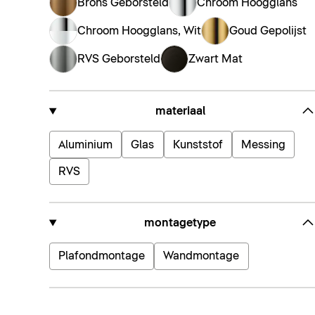
Brons Geborsteld
Chroom Hoogglans
Chroom Hoogglans, Wit
Goud Gepolijst
RVS Geborsteld
Zwart Mat
materiaal
Aluminium
Glas
Kunststof
Messing
RVS
montagetype
Plafondmontage
Wandmontage