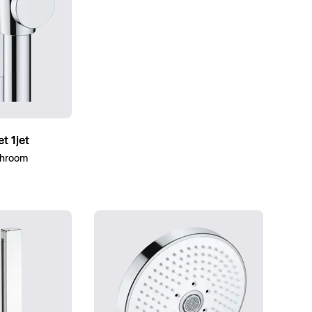
t 1jet
Chroom