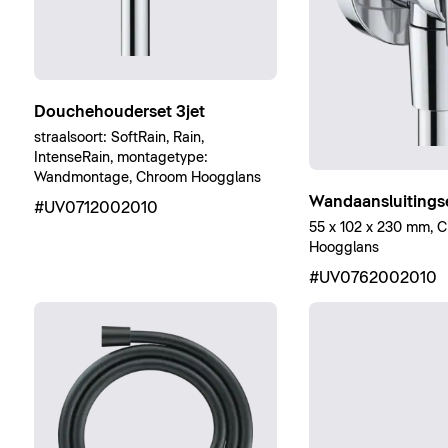
Douchehouderset 3jet
straalsoort: SoftRain, Rain,
IntenseRain, montagetype:
Wandmontage, Chroom Hoogglans
Wandaansluitingse
#UV0712002010
55 x 102 x 230 mm, 
Hoogglans
#UV0762002010