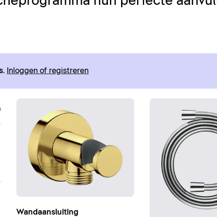
cheprogramma hun perfecte aanvull
s
.
Inloggen of registreren
Wandaansluiting