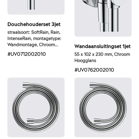
Douchehouderset 3jet
straalsoort: SoftRain, Rain,
IntenseRain, montagetype:
Wandmontage, Chroom
Wandaansluitingset 1jet
Hoogglans
#UV0712002010
55 x 102 x 230 mm, Chroom
Hoogglans
#UV0762002010