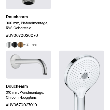
Douchearm
300 mm, Plafondmontage,
RVS Geborsteld
#UV0670026070
+ 2 meer
Douchearm
210 mm, Wandmontage,
Chroom Hoogglans
#UV0670027010