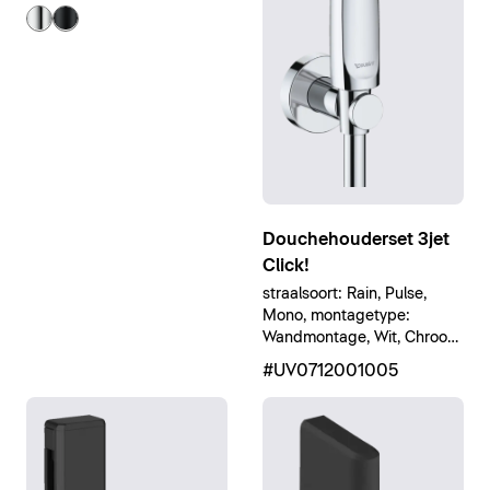
Douchehouderset 3jet
Click!
straalsoort: Rain, Pulse,
Mono, montagetype:
Wandmontage, Wit, Chroom
Hoogglans
#UV0712001005