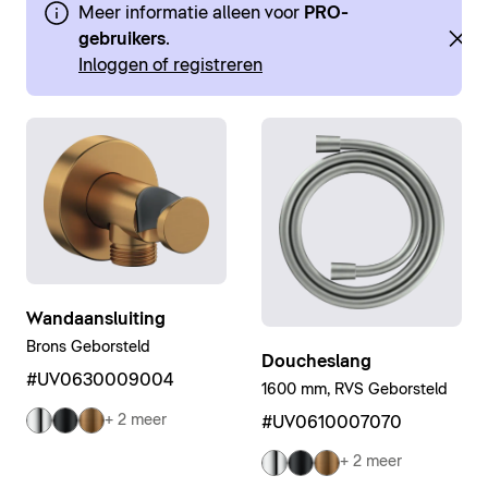
Meer informatie alleen voor
PRO-
gebruikers
.
Inloggen of registreren
Wandaansluiting
Brons Geborsteld
Doucheslang
#UV0630009004
1600 mm, RVS Geborsteld
+ 2 meer
#UV0610007070
+ 2 meer