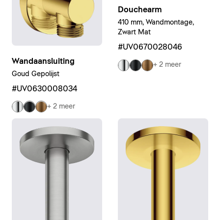
Douchearm
410 mm, Wandmontage,
Zwart Mat
#UV0670028046
Wandaansluiting
+ 2 meer
Goud Gepolijst
#UV0630008034
+ 2 meer