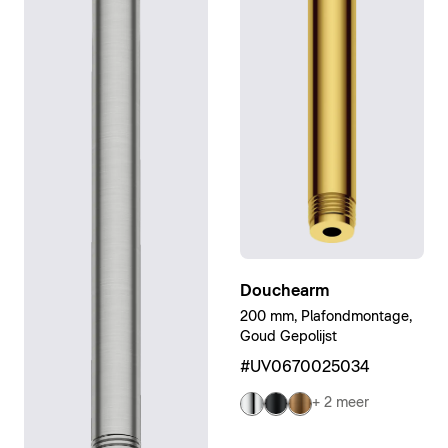
Douchearm
200 mm, Plafondmontage,
Goud Gepolijst
#UV0670025034
+ 2 meer