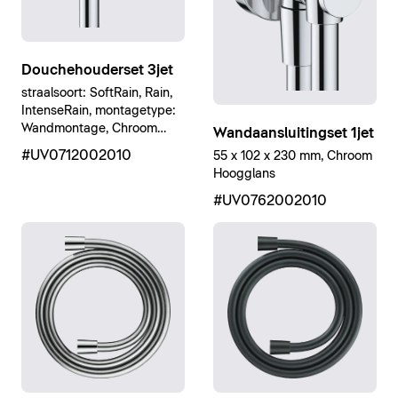
Douchehouderset 3jet
straalsoort: SoftRain, Rain,
IntenseRain, montagetype:
Wandmontage, Chroom
Wandaansluitingset 1jet
Hoogglans
#UV0712002010
55 x 102 x 230 mm, Chroom
Hoogglans
#UV0762002010