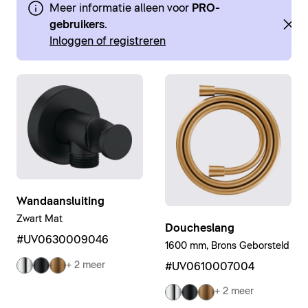
Meer informatie alleen voor
PRO-
gebruikers
.
Inloggen of registreren
Wandaansluiting
Zwart Mat
Doucheslang
#UV0630009046
1600 mm, Brons Geborsteld
+ 2 meer
#UV0610007004
+ 2 meer