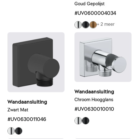
Goud Gepolijst
#UV0600004034
+ 2 meer
Wandaansluiting
Chroom Hoogglans
Wandaansluiting
#UV0630010010
Zwart Mat
#UV0630011046