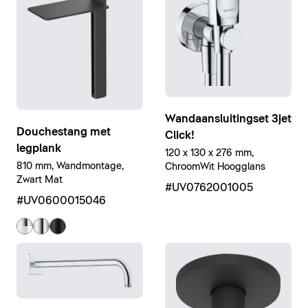
Wandaansluitingset 3jet
Douchestang met
Click!
legplank
120 x 130 x 276 mm,
810 mm, Wandmontage,
ChroomWit Hoogglans
Zwart Mat
#UV0762001005
#UV0600015046