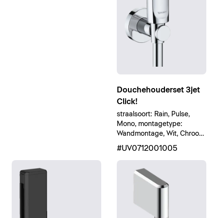
Douchehouderset 3jet
Click!
straalsoort: Rain, Pulse,
Mono, montagetype:
Wandmontage, Wit, Chroom
Hoogglans
#UV0712001005