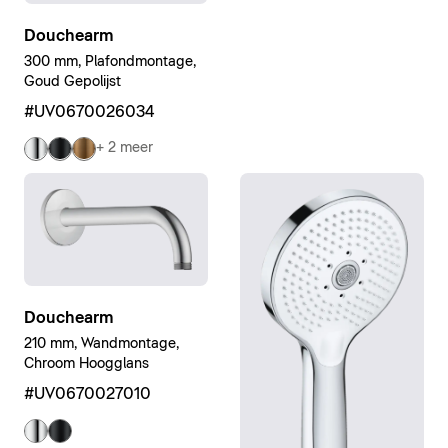
Douchearm
300 mm, Plafondmontage,
Goud Gepolijst
#UV0670026034
+ 2 meer
Douchearm
210 mm, Wandmontage,
Chroom Hoogglans
#UV0670027010