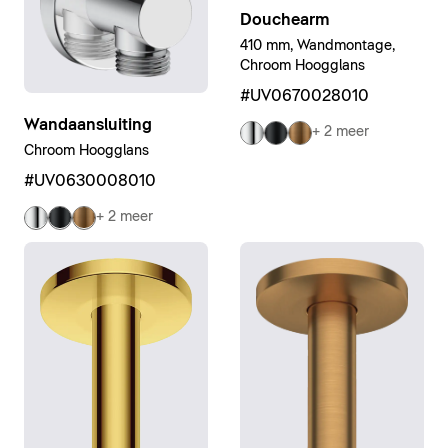
Douchearm
410 mm, Wandmontage,
Chroom Hoogglans
#UV0670028010
Wandaansluiting
+ 2 meer
Chroom Hoogglans
#UV0630008010
+ 2 meer