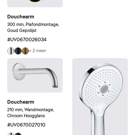
Douchearm
300 mm, Plafondmontage,
Goud Gepolijst
#UV0670026034
+ 2 meer
Douchearm
210 mm, Wandmontage,
Chroom Hoogglans
#UV0670027010