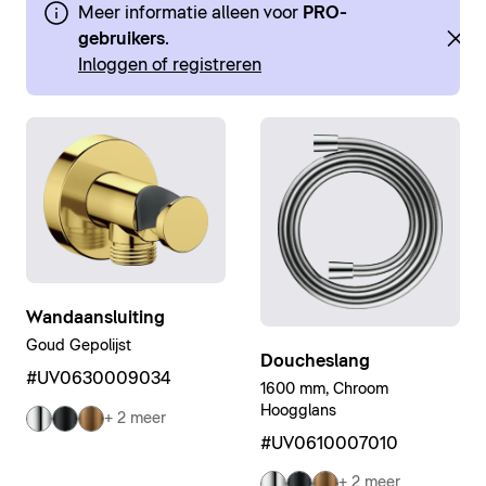
Meer informatie alleen voor
PRO-
gebruikers
.
Inloggen of registreren
Wandaansluiting
Goud Gepolijst
Doucheslang
#UV0630009034
1600 mm, Chroom
Hoogglans
+ 2 meer
#UV0610007010
+ 2 meer