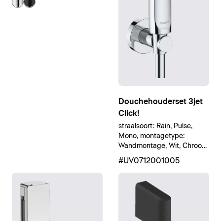
Douchehouderset 3jet
Click!
straalsoort: Rain, Pulse,
Mono, montagetype:
Wandmontage, Wit, Chroom
Hoogglans
#UV0712001005