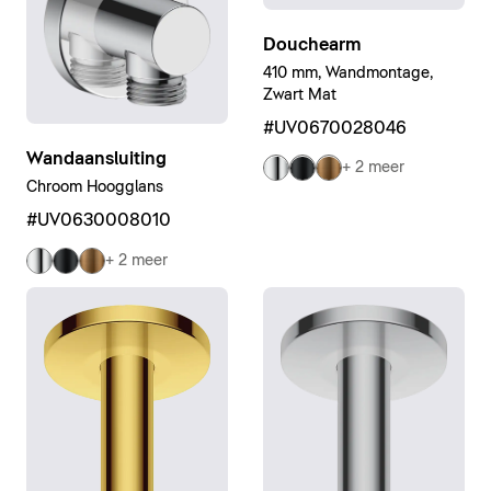
Douchearm
410 mm, Wandmontage,
Zwart Mat
#UV0670028046
Wandaansluiting
+ 2 meer
Chroom Hoogglans
#UV0630008010
+ 2 meer