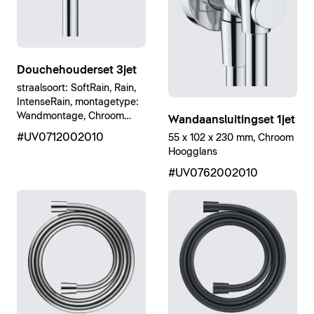
Douchehouderset 3jet
straalsoort: SoftRain, Rain,
IntenseRain, montagetype:
Wandmontage, Chroom
Wandaansluitingset 1jet
Hoogglans
#UV0712002010
55 x 102 x 230 mm, Chroom
Hoogglans
#UV0762002010