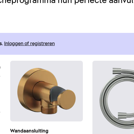
cheprogramma hun perfecte aanvull
s
.
Inloggen of registreren
Wandaansluiting