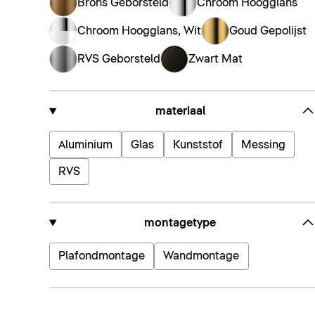
Brons Geborsteld
Chroom Hoogglans
Chroom Hoogglans, Wit
Goud Gepolijst
RVS Geborsteld
Zwart Mat
materiaal
Aluminium
Glas
Kunststof
Messing
RVS
montagetype
Plafondmontage
Wandmontage