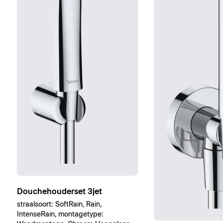
Douchehouderset 3jet
straalsoort: SoftRain, Rain,
IntenseRain, montagetype: