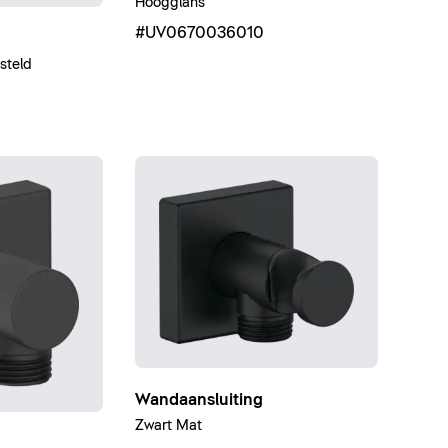
Hoogglans
#UV0670036010
steld
Wandaansluiting
Zwart Mat