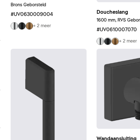
Brons Geborsteld
Doucheslang
#UV0630009004
1600 mm, RVS Gebor
+ 2 meer
#UV0610007070
+ 2 meer
Wandaansluiting