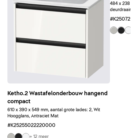
484 x 238 x 4
deurdraairicht
#K25072L4
+ 
Ketho.2 Wastafelonderbouw hangend
compact
610 x 390 x 549 mm, aantal grote lades: 2, Wit
Hoogglans, Antraciet Mat
#K25255022220000
+ 12 meer