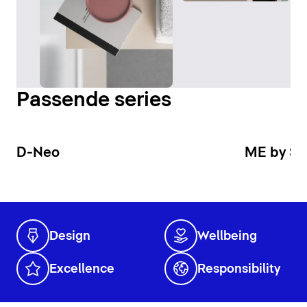
Passende series
D-Neo
ME by St
Design
Wellbeing
Excellence
Responsibility