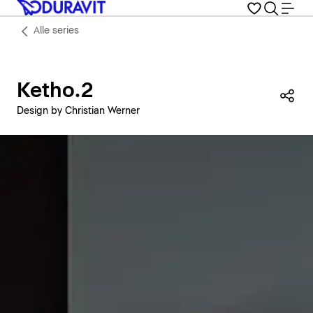
Alle series
Ketho.2
Dez
Design by Christian Werner