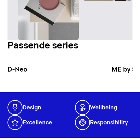
Passende series
D-Neo
ME by St
Design
Wellbeing
Excellence
Responsibility