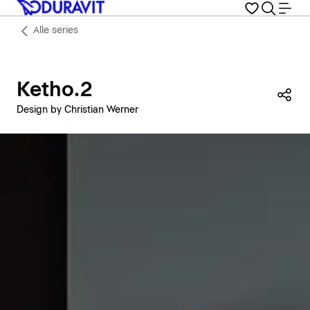
Alle series
Ketho.2
Dez
Design by Christian Werner