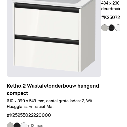
484 x 238 x 4
deurdraairicht
#K25072L4
+ 
Ketho.2 Wastafelonderbouw hangend
compact
610 x 390 x 549 mm, aantal grote lades: 2, Wit
Hoogglans, Antraciet Mat
#K25255022220000
+ 12 meer