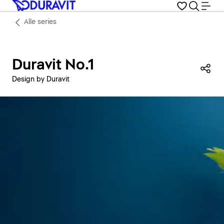
Alle series
Duravit No.1
Dez
Design by Duravit