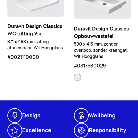
Duravit Design Classics
Duravit Design Classics
WC-zitting Viu
Opbouwwastafel
371 x 463 mm, zitting
580 x 415 mm, zonder
afneembaar, Wit Hoogglans
overloop, zonder kraangat,
Wit Hoogglans
#0021110000
#0317580029
Design
Wellbeing
Excellence
Responsibility