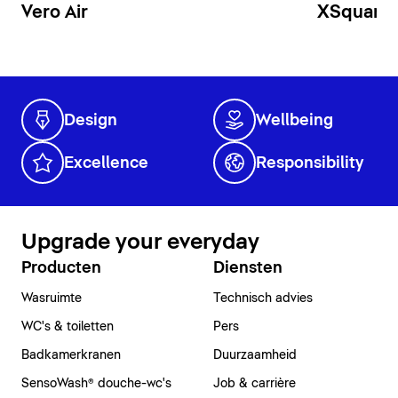
Vero Air
XSquare
Design
Wellbeing
Excellence
Responsibility
Upgrade your everyday
Producten
Diensten
Wasruimte
Technisch advies
WC's & toiletten
Pers
Badkamerkranen
Duurzaamheid
SensoWash® douche-wc's
Job & carrière