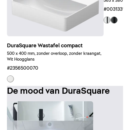
565 x 380 x 
#00313310
DuraSquare Wastafel compact
500 x 400 mm, zonder overloop, zonder kraangat,
Wit Hoogglans
#2356500070
De mood van DuraSquare