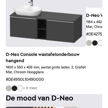
D-Neo Wa
1184 x 442 x 4
Mat, Chroom 
#DE427501
+ 
D-Neo Console wastafelonderbouw
hangend
1400 x 550 x 459 mm, aantal grote lades: 2, Grafiet
Mat, Chroom Hoogglans
#DE4950L10490000
+ 9 meer
De mood van D-Neo