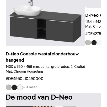
D-Neo Wa
1184 x 442 x 4
Mat, Chroom 
#DE427501
+ 
D-Neo Console wastafelonderbouw
hangend
1400 x 550 x 459 mm, aantal grote lades: 2, Grafiet
Mat, Chroom Hoogglans
#DE4950L10490000
+ 9 meer
De mood van D-Neo