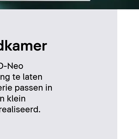
adkamer
 D-Neo
ng te laten
rie passen in
n klein
ealiseerd.