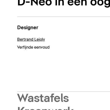
D-Neo in één oo
Designer
Bertrand Lejoly
Verfijnde eenvoud
Wastafels