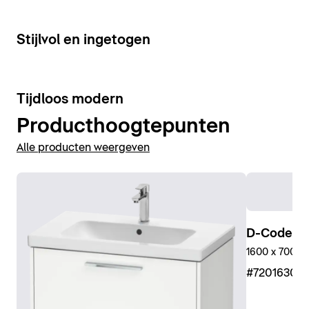
15
Stijlvol en ingetogen
10
Tijdloos modern
Producthoogtepunten
Alle producten weergeven
D-Code D
1600 x 700 m
#7201630