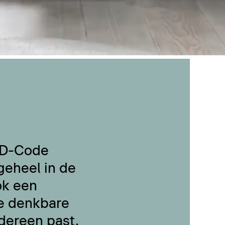
 D-Code
geheel in de
ok een
le denkbare
dereen past.