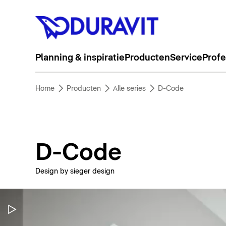
Planning & inspiratie
Producten
Service
Profe
Home
Producten
Alle series
D-Code
D-Code
Design by sieger design
Video pauzeren