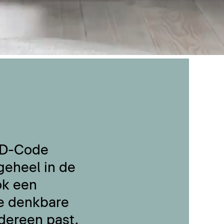
 D-Code
geheel in de
ok een
le denkbare
dereen past.