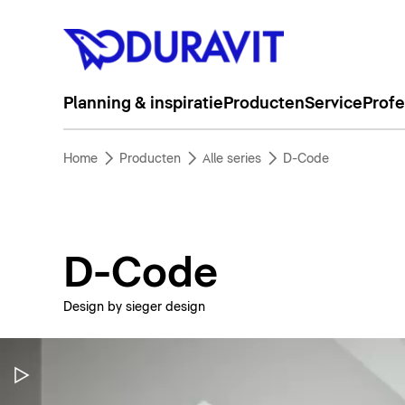
Planning & inspiratie
Producten
Service
Profe
Home
Producten
Alle series
D-Code
D-Code
Design by sieger design
Video pauzeren