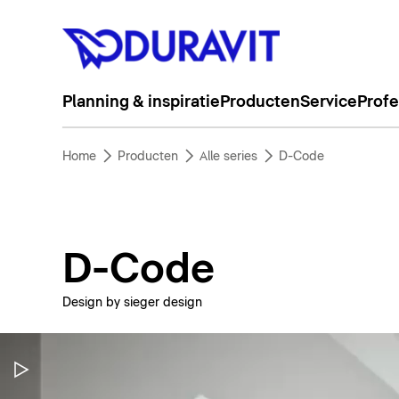
Planning & inspiratie
Producten
Service
Profe
Home
Producten
Alle series
D-Code
D-Code
Design by sieger design
Video pauzeren