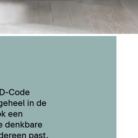
 D-Code
geheel in de
ok een
le denkbare
dereen past.