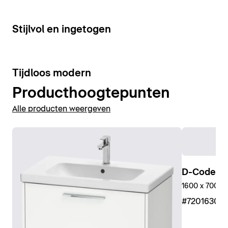
15
Stijlvol en ingetogen
10
Tijdloos modern
Producthoogtepunten
Alle producten weergeven
D-Code D
1600 x 700 m
#7201630