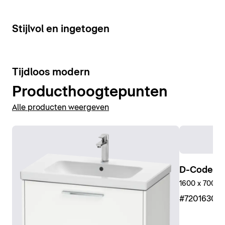
15
Stijlvol en ingetogen
10
Tijdloos modern
Producthoogtepunten
Alle producten weergeven
D-Code D
1600 x 700 m
#7201630