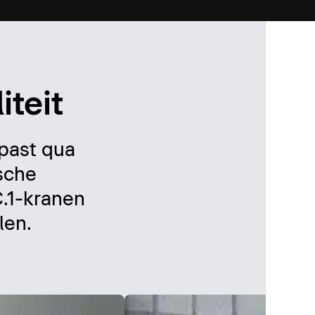
iteit
 past qua
ische
C.1-kranen
len.