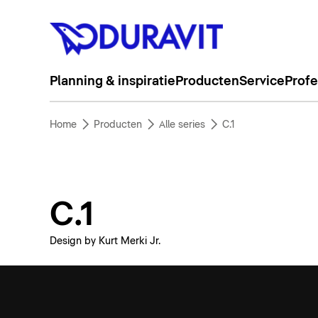
Planning & inspiratie
Producten
Service
Profe
Home
Producten
Alle series
C.1
C.1
Design by Kurt Merki Jr.