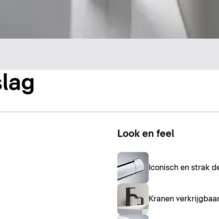
slag
Look en feel
Iconisch en strak d
Kranen verkrijgbaa