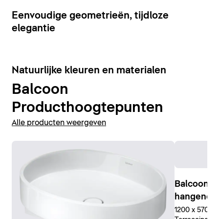
Badkamermeubels weergeven
7
Eenvoudige geometrieën, tijdloze
elegantie
6
Natuurlijke kleuren en materialen
Balcoon
Producthoogtepunten
Alle producten weergeven
Balcoon C
hangend
1200 x 570 x 