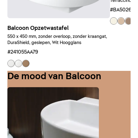
Terraccino ge
#BA50260
+ 
Balcoon Opzetwastafel
550 x 450 mm, zonder overloop, zonder kraangat,
DuraShield, geslepen, Wit Hoogglans
#241055AA79
De mood van Balcoon