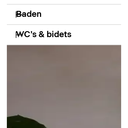
Baden
WC's & bidets
De Balcoon acryl inbouwbaden spelen vakkundig in