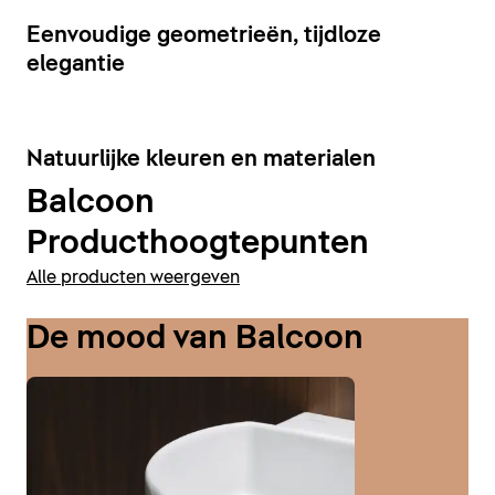
Badkamermeubels weergeven
7
Eenvoudige geometrieën, tijdloze
elegantie
6
Natuurlijke kleuren en materialen
Balcoon
Producthoogtepunten
Alle producten weergeven
De mood van Balcoon