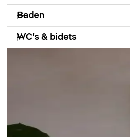
Baden
WC's & bidets
De Balcoon acryl inbouwbaden spelen vakkundig in