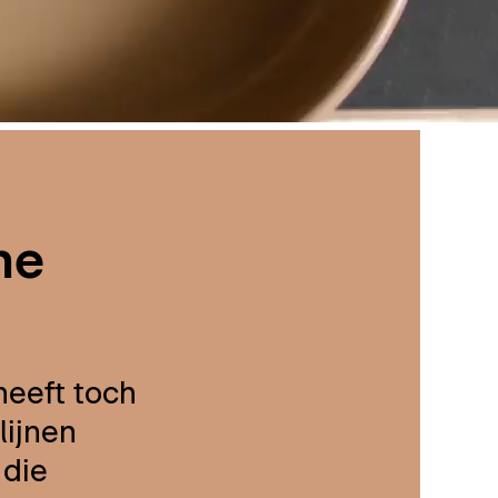
me
heeft toch
lijnen
 die