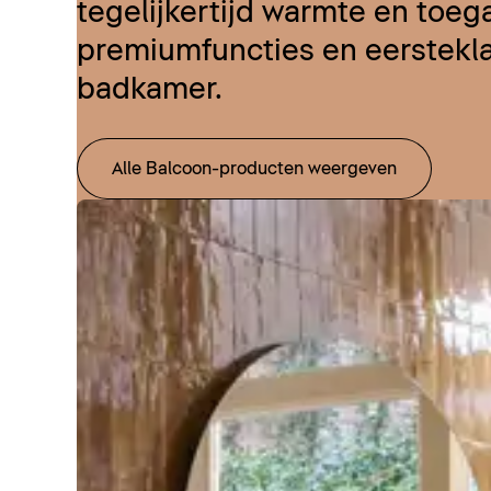
tegelijkertijd warmte en toega
premiumfuncties en eerstekla
badkamer.
Alle Balcoon-producten weergeven