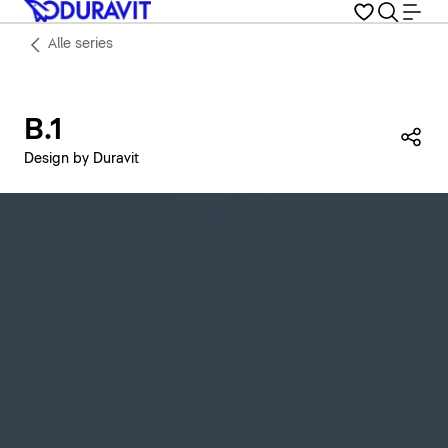
Alle series
B.1
Dez
Design by Duravit