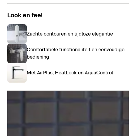
Look en feel
Zachte contouren en tijdloze elegantie
Om de kraanserie compleet te maken, vindt u bij
Comfortabele functionaliteit en eenvoudige
Duravit B.1 ook
bidetkranen
. Het voordeel hiervan is
bediening
het kogelgewricht aan de uitloop, waarmee de
waterstraal optimaal kan worden afgesteld.
Met AirPlus, HeatLock en AquaControl
Bidetkranen weergeven