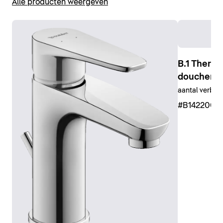
Alle producten weergeven
B.1 Therm
doucheme
aantal verbru
#B1422000