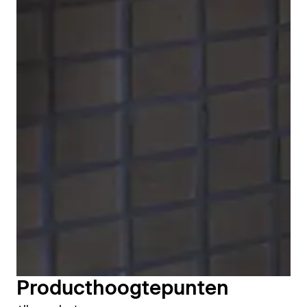
bijpassende hoofd- en Handdouche, evenals een
slang en een douchestang.
Douchekranen weergeven
Producthoogtepunten