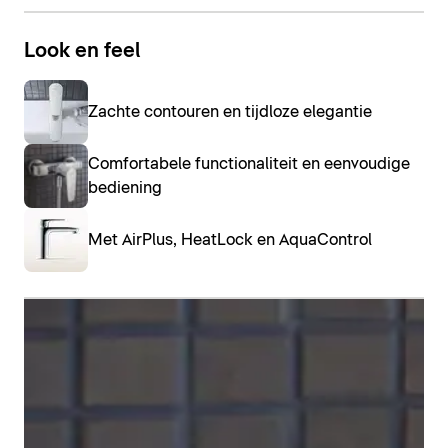
Look en feel
Zachte contouren en tijdloze elegantie
Om de kraanserie compleet te maken, vindt u bij
Comfortabele functionaliteit en eenvoudige
Duravit B.1 ook
bidetkranen
. Het voordeel hiervan is
bediening
het kogelgewricht aan de uitloop, waarmee de
waterstraal optimaal kan worden afgesteld.
Met AirPlus, HeatLock en AquaControl
Bidetkranen weergeven