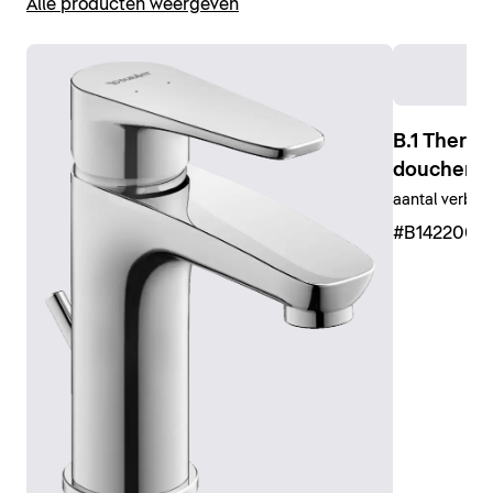
Alle producten weergeven
B.1 Therm
doucheme
aantal verbru
#B1422000