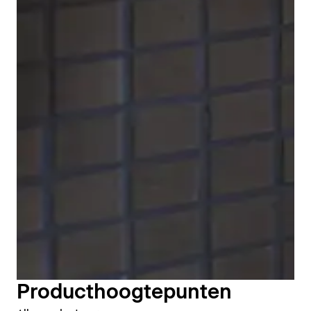
bijpassende hoofd- en Handdouche, evenals een
slang en een douchestang.
Douchekranen weergeven
Producthoogtepunten