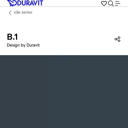
Alle series
B.1
Dez
Design by Duravit