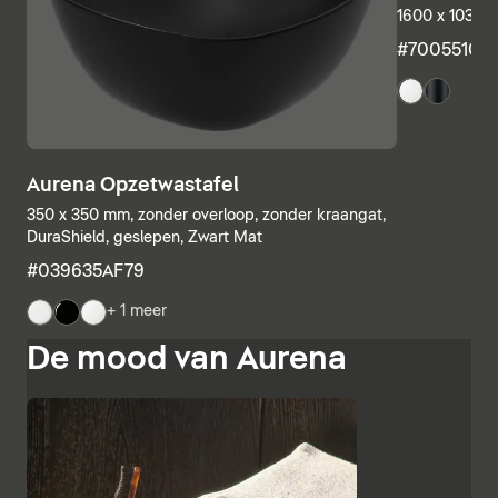
1600 x 1035 m
#7005510
Aurena Opzetwastafel
350 x 350 mm, zonder overloop, zonder kraangat,
DuraShield, geslepen, Zwart Mat
#039635AF79
+ 1 meer
De mood van Aurena
De onderbouwen en consoles kunnen bovendien
individueel worden gecombineerd, waarbij open
meubelrekken worden gecombineerd met elementen
met lades of volledig gesloten Badkamerkasten.