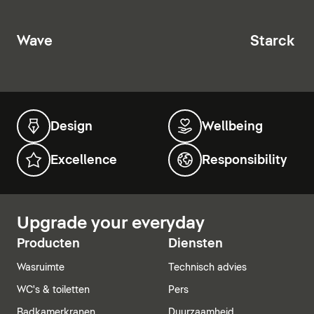
Wave
Starck T
Design
Wellbeing
Excellence
Responsibility
Upgrade your everyday
Producten
Diensten
Wasruimte
Technisch advies
WC's & toiletten
Pers
Badkamerkranen
Duurzaamheid