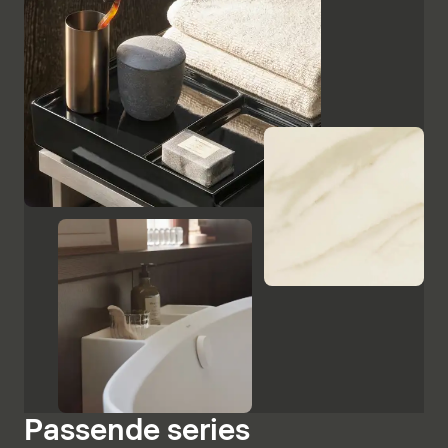
Andere oppervlakken, zoals het zwart gelakte glas,
keramische platen in marmerlook en geëmbosseerd
ebbenhout, benadrukken het hoogwaardige karakter
en de Italiaanse charme van Aurena. De
Badkamerspiegel met verborgen ledverlichting maakt
het meubelassortiment compleet.
Kasten en spiegels weergeven
Passende series