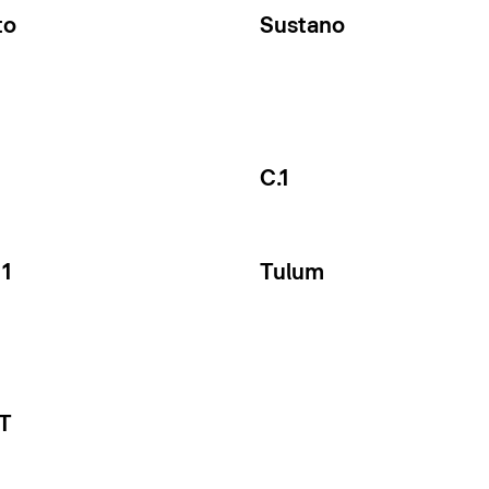
to
Sustano
C.1
1
Tulum
 T