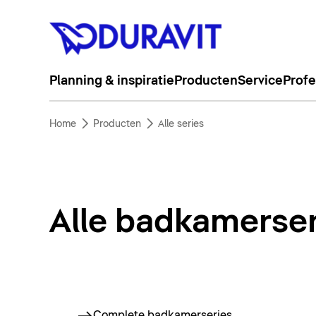
Planning & inspiratie
Producten
Service
Profe
Home
Producten
Alle series
Alle badkamerser
Complete badkamerseries