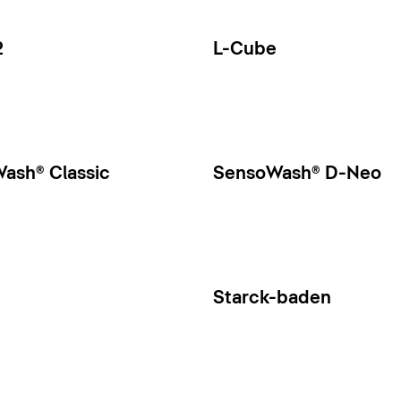
2
L-Cube
ash® Classic
SensoWash® D-Neo
Starck-baden