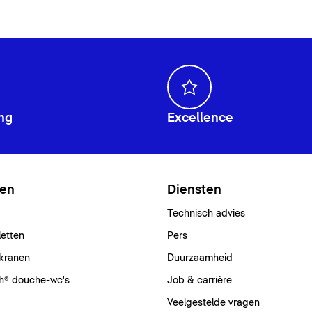
ng
Excellence
ten
Diensten
Technisch advies
letten
Pers
kranen
Duurzaamheid
h® douche-wc's
Job & carrière
Veelgestelde vragen