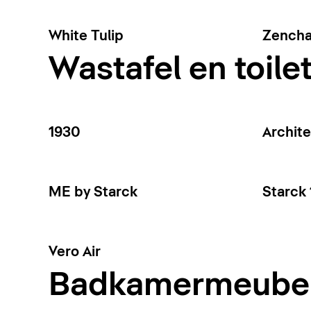
White Tulip
Zench
Wastafel en toile
1930
Archite
ME by Starck
Starck 
Vero Air
Badkamermeube