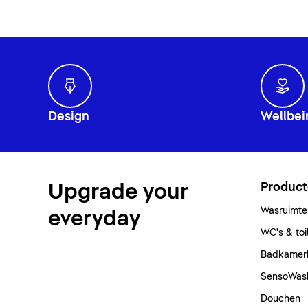
Design
Wellbei
Upgrade your
Produc
Wasruimte
everyday
WC's & toi
Badkamer
SensoWas
Douchen