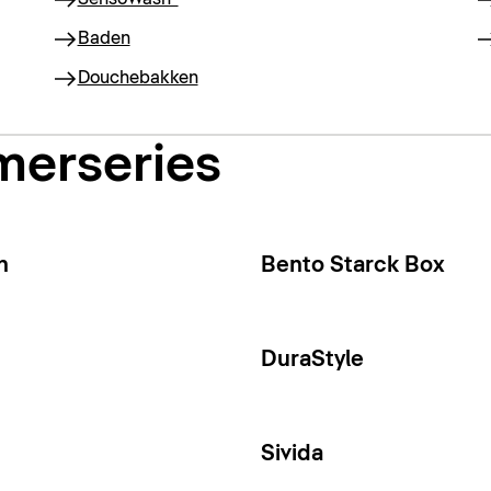
Baden
Douchebakken
merseries
n
Bento Starck Box
DuraStyle
Sivida