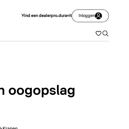
Vind een dealer
pro.duravit
Inloggen
én oogopslag
Kranen