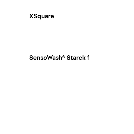
XSquare
SensoWash® Starck f