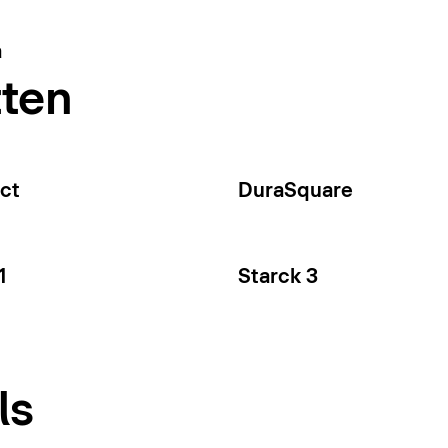
a
tten
ct
DuraSquare
1
Starck 3
ls