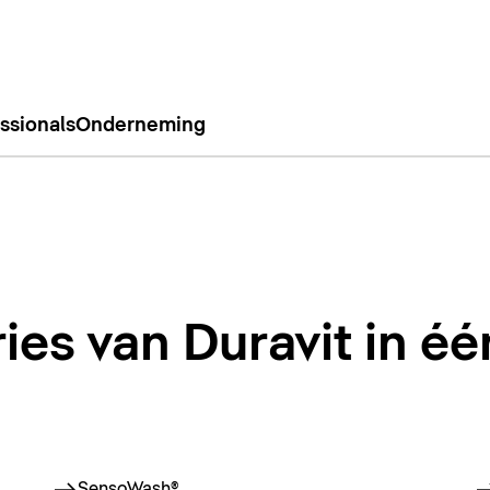
ssionals
Onderneming
ies van Duravit in é
SensoWash®