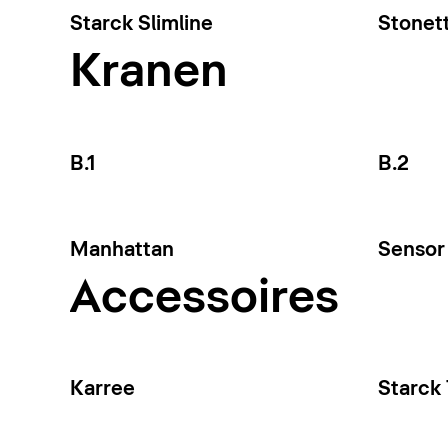
Starck Slimline
Stonet
Kranen
B.1
B.2
Manhattan
Sensor 
Accessoires
Karree
Starck