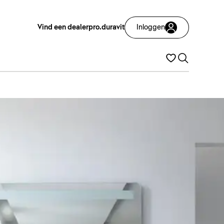
Vind een dealer
pro.duravit
Inloggen