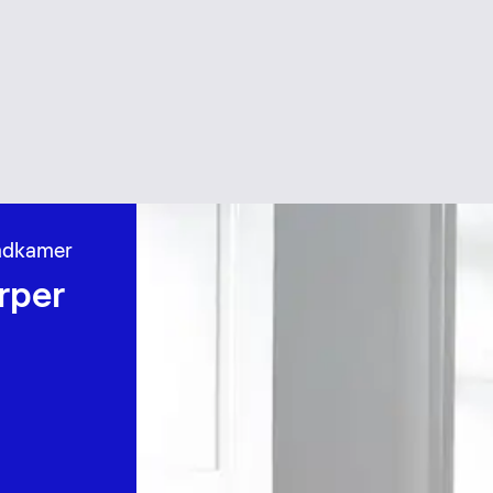
badkamer
rper