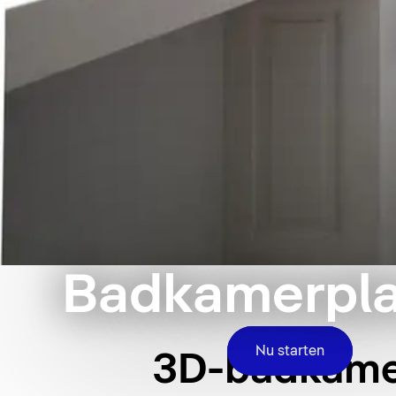
Badkamerpl
Nu starten
3D-badkame