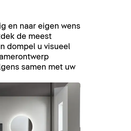
ig en naar eigen wens
ntdek de meest
n dompel u visueel
dkamerontwerp
volgens samen met uw