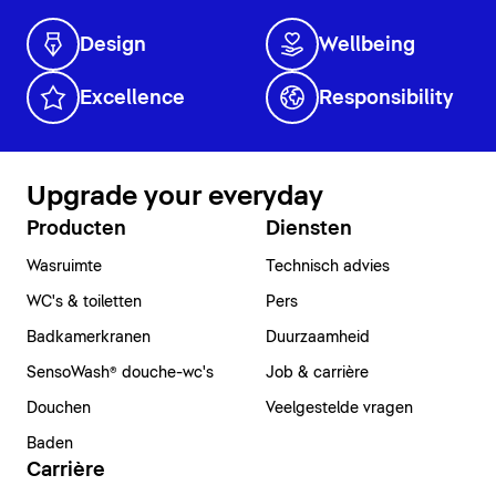
Design
Wellbeing
Excellence
Responsibility
Upgrade your everyday
Producten
Diensten
Wasruimte
Technisch advies
WC's & toiletten
Pers
Badkamerkranen
Duurzaamheid
SensoWash® douche-wc's
Job & carrière
Douchen
Veelgestelde vragen
Baden
Carrière