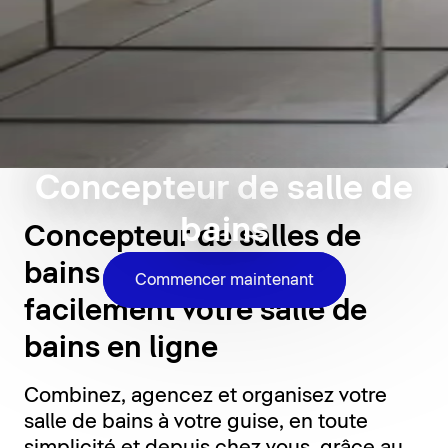
Concepteur de salle de
bains
Concepteur de salles de
bains 3D : concevez
Commencer maintenant
facilement votre salle de
bains en ligne
Combinez, agencez et organisez votre
salle de bains à votre guise, en toute