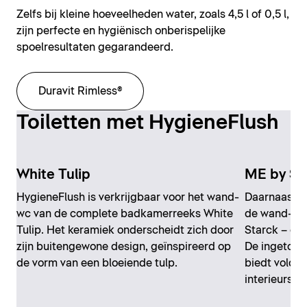
Zelfs bij kleine hoeveelheden water, zoals 4,5 l of 0,5 l,
zijn perfecte en hygiënisch onberispelijke
spoelresultaten gegarandeerd.
Duravit Rimless®
Toiletten met HygieneFlush
White Tulip
ME by St
HygieneFlush is verkrijgbaar voor het wand-
Daarnaast i
wc van de complete badkamerreeks White
de wand-wc
Tulip. Het keramiek onderscheidt zich door
Starck – oo
zijn buitengewone design, geïnspireerd op
De ingetoge
de vorm van een bloeiende tulp.
biedt voldoe
interieurstijl