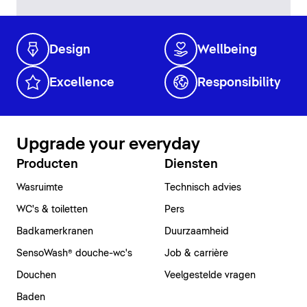
Design
Wellbeing
Excellence
Responsibility
Upgrade your everyday
Producten
Diensten
Wasruimte
Technisch advies
WC's & toiletten
Pers
Badkamerkranen
Duurzaamheid
SensoWash® douche-wc's
Job & carrière
Douchen
Veelgestelde vragen
Baden