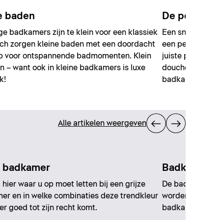
e baden
De perfecte
 badkamers zijn te klein voor een klassiek
Een snelle verf
ch zorgen kleine baden met een doordacht
een perfecte do
p voor ontspannende badmomenten. Klein
juiste planning
jn – want ook in kleine badkamers is luxe
doucheruimte je
k!
badkamer.
Alle artikelen weergeven
e badkamer
Badkamer en
hier waar u op moet letten bij een grijze
De badkamer en 
r en in welke combinaties deze trendkleur
wordende trend,
er goed tot zijn recht komt.
badkamers. Maar