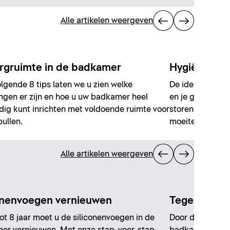
Alle artikelen weergeven
gruimte in de badkamer
Hygiëne in 
olgende 8 tips laten we u zien welke
De ideale badka
ngen er zijn en hoe u uw badkamer heel
en je goed te vo
ig kunt inrichten met voldoende ruimte voor
storend. Maar ho
pullen.
moeite wegwer
Alle artikelen weergeven
onenvoegen vernieuwen
Tegels bepl
tot 8 jaar moet u de siliconenvoegen in de
Door de tegels 
er vernieuwen. Met onze stap-voor-stap-
badkamers goed