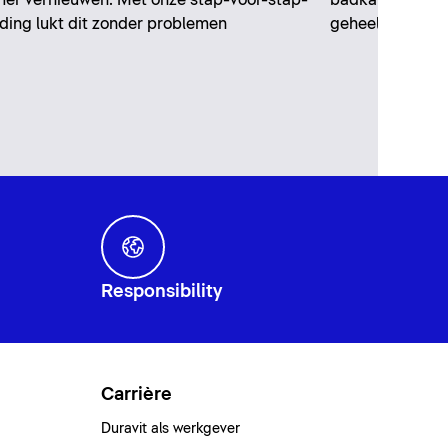
ding lukt dit zonder problemen
geheel nieuwe l
Responsibility
Carrière
Duravit als werkgever