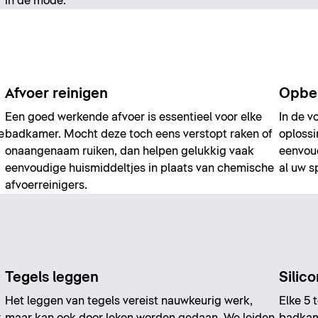
in de mode.
Afvoer reinigen
Opber
Een goed werkende afvoer is essentieel voor elke
In de v
e
badkamer. Mocht deze toch eens verstopt raken of
oplossi
onaangenaam ruiken, dan helpen gelukkig vaak
eenvoud
eenvoudige huismiddeltjes in plaats van chemische
al uw s
afvoerreinigers.
Tegels leggen
Silic
Het leggen van tegels vereist nauwkeurig werk,
Elke 5 
r
maar kan ook door leken worden gedaan. We leiden
badkam