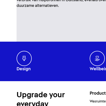
duurzame alternatieven.
Design
Wellbei
Upgrade your
Produc
Wasruimte
everyday