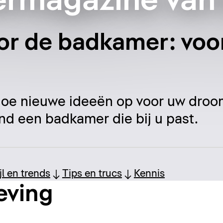
rmagazine van 
oor de badkamer: voor
 doe nieuwe ideeën op voor uw dr
nd een badkamer die bij u past.
ijl en trends
Tips en trucs
Kennis
eving