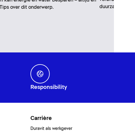
duurzame altern
 Tips over dit onderwerp.
Responsibility
Carrière
Duravit als werkgever