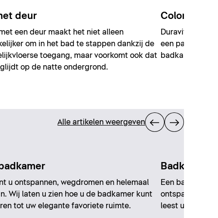
et deur
Color up yo
et een deur maakt het niet alleen
Duravit brengt 
lijker om in het bad te stappen dankzij de
een palet van z
elijkvloerse toegang, maar voorkomt ook dat
badkamer een un
glijdt op de natte ondergrond.
Alle artikelen weergeven
 badkamer
Badkamer in 
unt u ontspannen, wegdromen en helemaal
Een badkamer in
ijn. Wij laten u zien hoe u de badkamer kunt
ontspanning met
en tot uw elegante favoriete ruimte.
leest u welke in