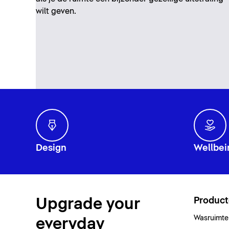
wilt geven.
Design
Wellbei
Upgrade your
Produc
Wasruimte
everyday