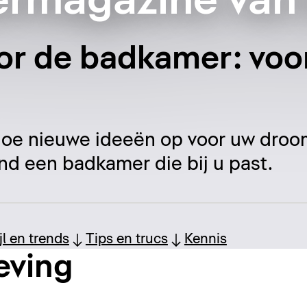
rmagazine van 
oor de badkamer: voor
 doe nieuwe ideeën op voor uw dr
nd een badkamer die bij u past.
ijl en trends
Tips en trucs
Kennis
eving