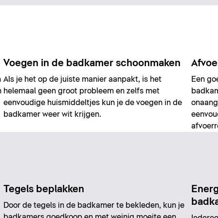
Voegen in de badkamer schoonmaken
Afvoe
n
Als je het op de juiste manier aanpakt, is het
Een goe
n
helemaal geen groot probleem en zelfs met
badkame
eenvoudige huismiddeltjes kun je de voegen in de
onaang
badkamer weer wit krijgen.
eenvoud
afvoerr
Tegels beplakken
Energ
badk
Door de tegels in de badkamer te bekleden, kun je
badkamers goedkoop en met weinig moeite een
Iederee