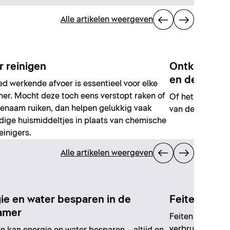
Alle artikelen weergeven
r reinigen
Ontkalken v
en dergelijk
d werkende afvoer is essentieel voor elke
r. Mocht deze toch eens verstopt raken of
Of het nu gaat 
enaam ruiken, dan helpen gelukkig vaak
van de kraan, w
ige huismiddeltjes in plaats van chemische
einigers.
Alle artikelen weergeven
ie en water besparen in de
Feiten over 
amer
Feiten over het 
verbruik van hu
n kan energie en water besparen – altijd en