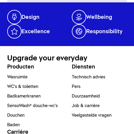
Design
Wellbeing
Excellence
Responsibility
Upgrade your everyday
Producten
Diensten
Wasruimte
Technisch advies
WC's & toiletten
Pers
Badkamerkranen
Duurzaamheid
SensoWash® douche-wc's
Job & carrière
Douchen
Veelgestelde vragen
Baden
Carrière