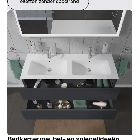
Toiletten zonder spoelrand
Badkamermeubel- en spiegelideeën