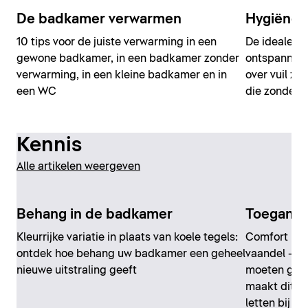
De badkamer verwarmen
Hygiëne 
10 tips voor de juiste verwarming in een
De ideale b
gewone badkamer, in een badkamer zonder
ontspannen 
verwarming, in een kleine badkamer en in
over vuil zi
een WC
die zonder 
Kennis
Alle artikelen weergeven
Behang in de badkamer
Toeganke
Kleurrijke variatie in plaats van koele tegels:
Comfort in 
ontdek hoe behang uw badkamer een geheel
vaandel – en
nieuwe uitstraling geeft
moeten geld
maakt dit m
letten bij h