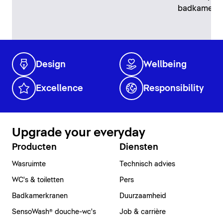
badkamer?
Design
Wellbeing
Excellence
Responsibility
Upgrade your everyday
Producten
Diensten
Wasruimte
Technisch advies
WC's & toiletten
Pers
Badkamerkranen
Duurzaamheid
SensoWash® douche-wc's
Job & carrière