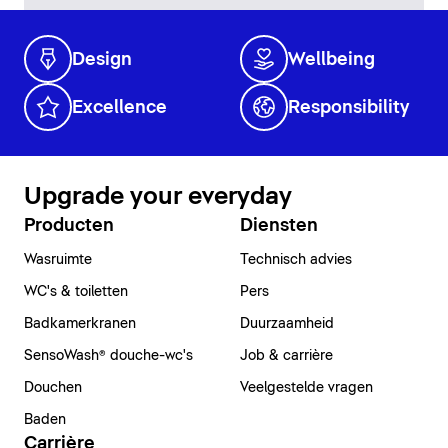
Design
Wellbeing
Excellence
Responsibility
Upgrade your everyday
Producten
Diensten
Wasruimte
Technisch advies
WC's & toiletten
Pers
Badkamerkranen
Duurzaamheid
SensoWash® douche-wc's
Job & carrière
Douchen
Veelgestelde vragen
Baden
Carrière