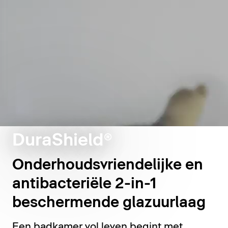
DuraShield®
Onderhoudsvriendelijke en
antibacteriële 2-in-1
beschermende glazuurlaag
Een badkamer vol leven begint met