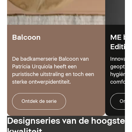
Balcoon
ME by
Editio
De badkamerserie Balcoon van
Innovati
Patricia Urquiola heeft een
geoptima
puristische uitstraling en toch een
hygiënes
sterke ontwerpidentiteit.
comfort.
Ontdek de serie
Ontde
Designseries van de hoogste