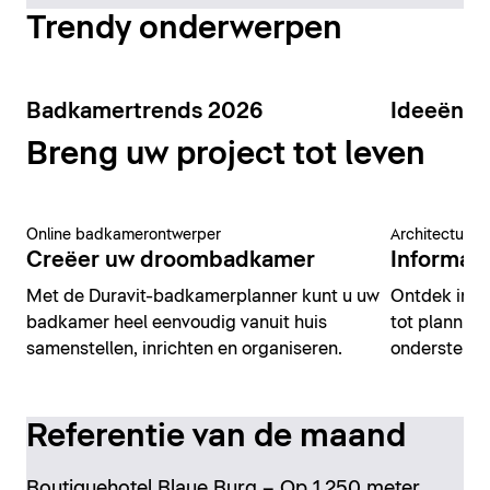
Trendy onderwerpen
Badkamertrends 2026
Ideeën v
Breng uw project tot leven
Online badkamerontwerper
Architectuur 
Creëer uw droombadkamer
Informati
Met de Duravit-badkamerplanner kunt u uw
Ontdek insp
badkamer heel eenvoudig vanuit huis
tot planning
samenstellen, inrichten en organiseren.
ondersteune
Referentie van de maand
Boutiquehotel Blaue Burg – Op 1.250 meter