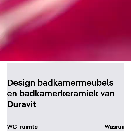
Tijdloos
badkamerontwerp
Design badkamermeubels
en badkamerkeramiek van
Ontdek het nu
Duravit
WC-ruimte
Wasruimt