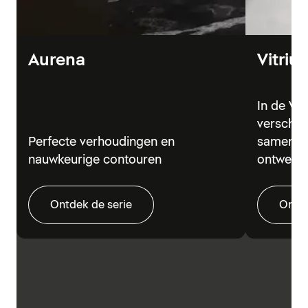
Aurena
Vitriu
In de Vi
verschil
Perfecte verhoudingen en
samen in
nauwkeurige contouren
ontwerp
Ontdek de serie
Ontde