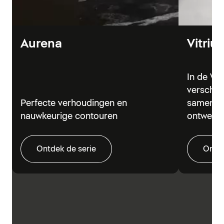
Aurena
Vitriu
In de Vi
verschil
Perfecte verhoudingen en
samen in
nauwkeurige contouren
ontwerp
Ontdek de serie
Ontde