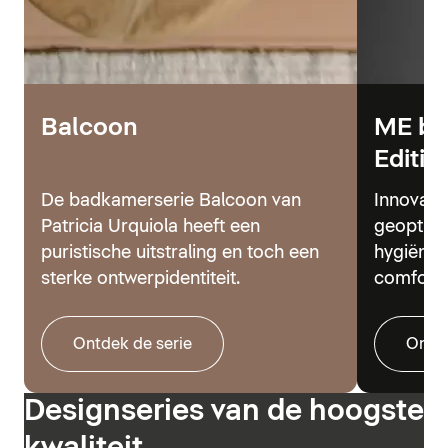
Balcoon
ME by
Editio
De badkamerserie Balcoon van
Innovati
Patricia Urquiola heeft een
geoptima
puristische uitstraling en toch een
hygiënes
sterke ontwerpidentiteit.
comfort.
Ontdek de serie
Ontde
Designseries van de hoogste