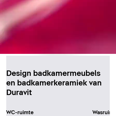
Tijdloos
badkamerontwerp
Design badkamermeubels
en badkamerkeramiek van
Ontdek het nu
Duravit
WC-ruimte
Wasruimt