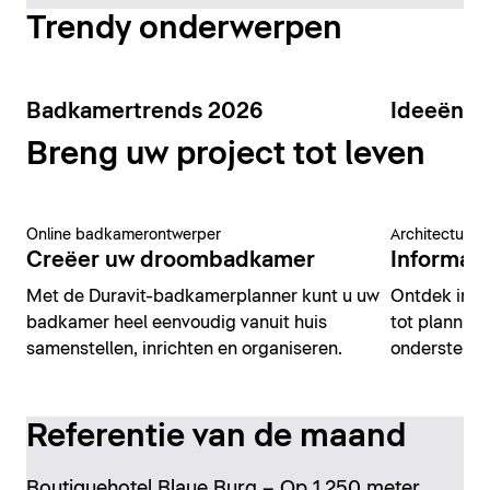
Trendy onderwerpen
Badkamertrends 2026
Ideeën v
Breng uw project tot leven
Online badkamerontwerper
Architectuur 
Creëer uw droombadkamer
Informati
Met de Duravit-badkamerplanner kunt u uw
Ontdek insp
badkamer heel eenvoudig vanuit huis
tot planning
samenstellen, inrichten en organiseren.
ondersteune
Referentie van de maand
Boutiquehotel Blaue Burg – Op 1.250 meter