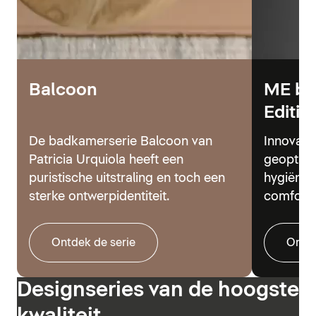
Balcoon
ME by
Editio
De badkamerserie Balcoon van
Innovati
Patricia Urquiola heeft een
geoptima
puristische uitstraling en toch een
hygiënes
sterke ontwerpidentiteit.
comfort.
Ontdek de serie
Ontde
Designseries van de hoogste