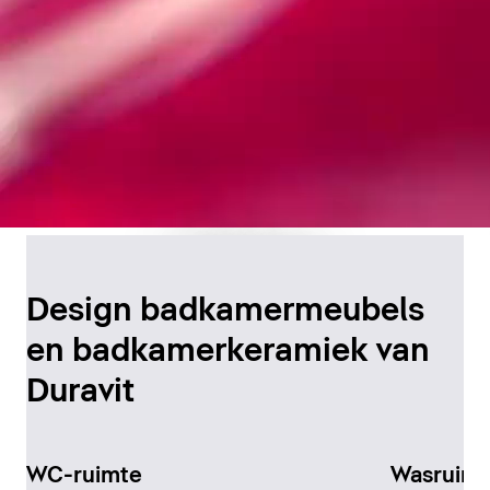
Tijdloos
badkamerontwerp
Design badkamermeubels
en badkamerkeramiek van
Ontdek het nu
Duravit
WC-ruimte
Wasruimt