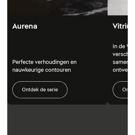
Aurena
Vitriu
In de Vi
verschil
Perfecte verhoudingen en
samen in
nauwkeurige contouren
ontwerp
Ontdek de serie
Ontde