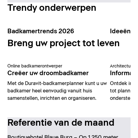
Trendy onderwerpen
Badkamertrends 2026
Ideeën v
Breng uw project tot leven
Online badkamerontwerper
Architectuur 
Creëer uw droombadkamer
Informati
Met de Duravit-badkamerplanner kunt u uw
Ontdek insp
badkamer heel eenvoudig vanuit huis
tot planning
samenstellen, inrichten en organiseren.
ondersteune
Referentie van de maand
Boutiquehotel Blaue Burg – Op 1.250 meter