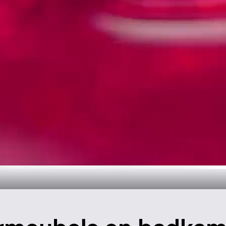
dkamerontwerp
k het nu