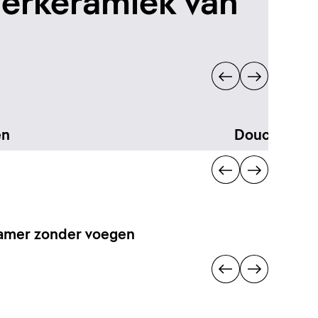
erkeramiek van
en
Douchen
amer zonder voegen