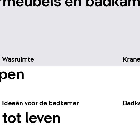
rmeubels en badkam
Wasruimte
Kran
rpen
Ideeën voor de badkamer
Badk
tot leven