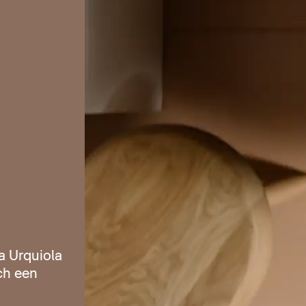
a Urquiola
och een