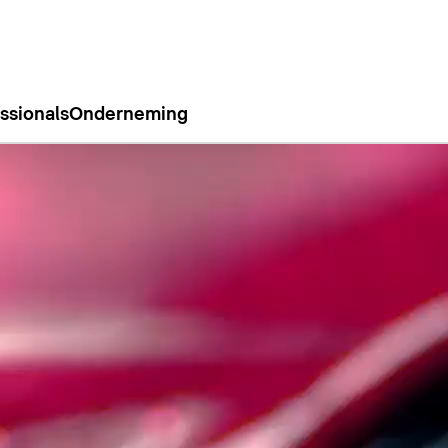
ssionals
Onderneming