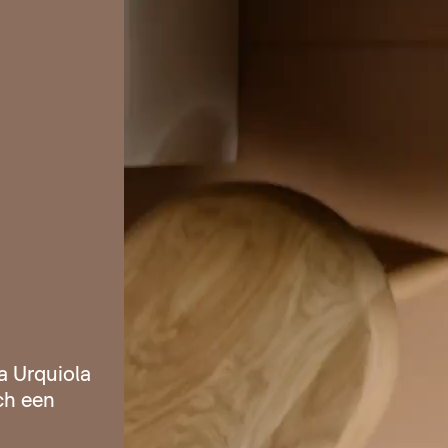
a Urquiola
och een