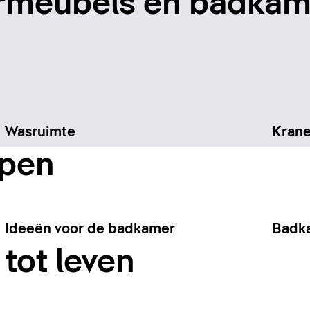
rmeubels en badkam
Wasruimte
Kran
rpen
Ideeën voor de badkamer
Badk
tot leven