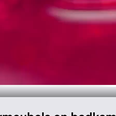
dkamerontwerp
k het nu