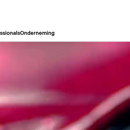
ssionals
Onderneming