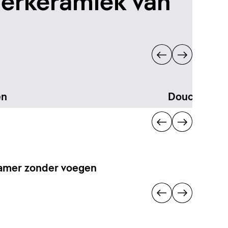
erkeramiek van
en
Douchen
amer zonder voegen